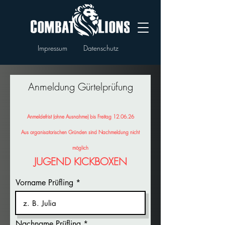
Impressum
Datenschutz
Anmeldung Gürtelprüfung
Anmeldefrist (ohne Ausnahme)
bis Freitag 12.06.26
Aus organisatorischen Gründen sind Nachmeldung nicht
möglich
JUGEND KICKBOXEN
Vorname Prüfling
Nachname Prüfling