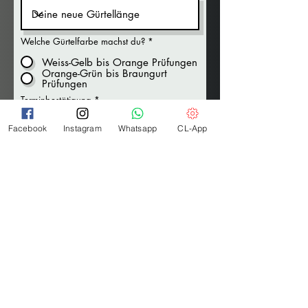
Welche Gürtelfarbe machst du?
*
Weiss-Gelb bis Orange Prüfungen
Orange-Grün bis Braungurt
Prüfungen
Terminbestätigung
*
22.6.26 Montag (Gelb und
Facebook
Instagram
Whatsapp
CL-App
Orange)
23.6.26 Dienstag (Orange-Grün
bis Braungurt)
Jetzt anmelden